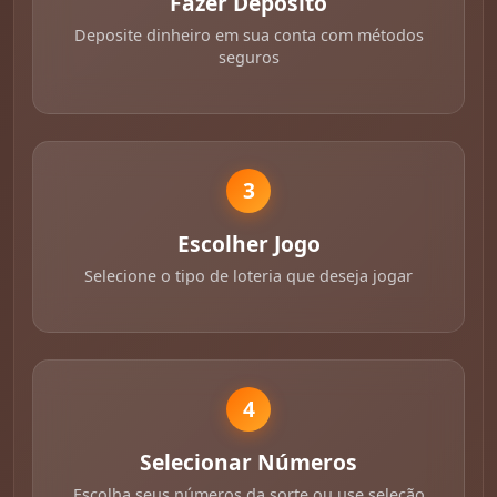
Fazer Depósito
Deposite dinheiro em sua conta com métodos
seguros
3
Escolher Jogo
Selecione o tipo de loteria que deseja jogar
4
Selecionar Números
Escolha seus números da sorte ou use seleção