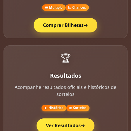
🎟️ Multiplo
📈 Chances
Comprar Bilhetes
→
🏆
Resultados
Acompanhe resultados oficiais e históricos de
sorteios
📊 Histórico
📅 Sorteios
Ver Resultados
→