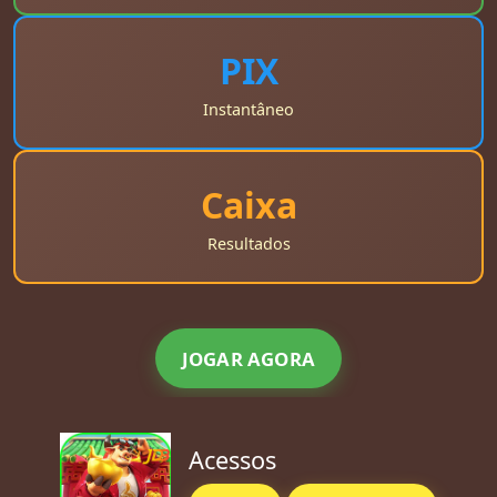
PIX
Instantâneo
Caixa
Resultados
JOGAR AGORA
Acessos