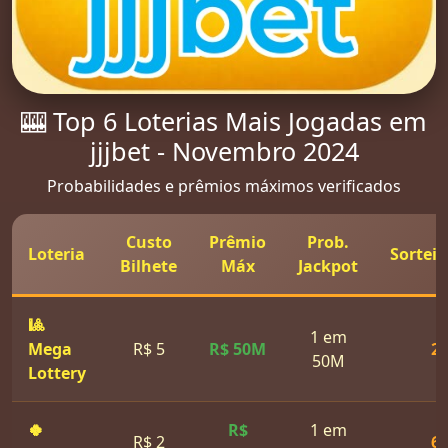
🎰 Top 6 Loterias Mais Jogadas em
jjjbet - Novembro 2024
Probabilidades e prêmios máximos verificados
Custo
Prêmio
Prob.
Loteria
Sorteio
Bilhete
Máx
Jackpot
🎱
1 em
Mega
R$ 5
R$ 50M
2
50M
Lottery
🍀
R$
1 em
R$ 2
6