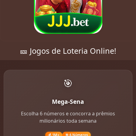
🎫 Jogos de Loteria Online!
🎯
Mega-Sena
Escolha 6 números e concorra a prêmios
milionários toda semana
💰 1M+
🎯 6 Números