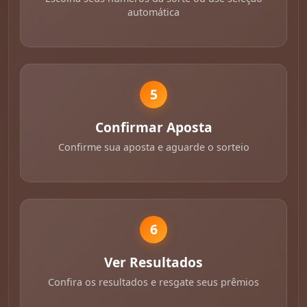
automática
5
Confirmar Aposta
Confirme sua aposta e aguarde o sorteio
6
Ver Resultados
Confira os resultados e resgate seus prêmios