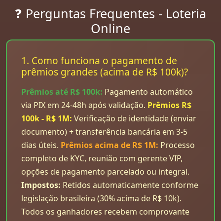
❓ Perguntas Frequentes - Loteria
Online
1. Como funciona o pagamento de
prêmios grandes (acima de R$ 100k)?
Prêmios até R$ 100k:
Pagamento automático
via PIX em 24-48h após validação.
Prêmios R$
100k - R$ 1M:
Verificação de identidade (enviar
documento) + transferência bancária em 3-5
dias úteis.
Prêmios acima de R$ 1M:
Processo
completo de KYC, reunião com gerente VIP,
opções de pagamento parcelado ou integral.
Impostos:
Retidos automaticamente conforme
legislação brasileira (30% acima de R$ 10k).
Todos os ganhadores recebem comprovante