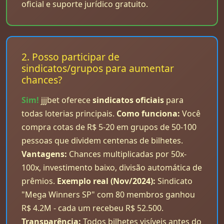
oficial e suporte jurídico gratuito.
2. Posso participar de
sindicatos/grupos para aumentar
chances?
Sim!
jjjbet oferece
sindicatos oficiais
para
todas loterias principais.
Como funciona:
Você
compra cotas de R$ 5-20 em grupos de 50-100
pessoas que dividem centenas de bilhetes.
Vantagens:
Chances multiplicadas por 50x-
100x, investimento baixo, divisão automática de
prêmios.
Exemplo real (Nov/2024):
Sindicato
"Mega Winners SP" com 80 membros ganhou
R$ 4.2M - cada um recebeu R$ 52.500.
Transparência:
Todos bilhetes visíveis antes do