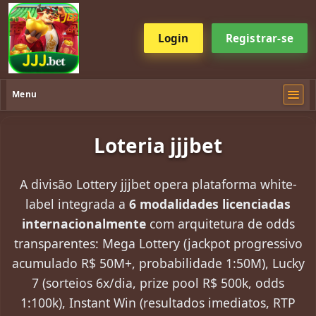
Login
Registrar-se
Menu
Loteria jjjbet
A divisão Lottery jjjbet opera plataforma white-
label integrada a
6 modalidades licenciadas
internacionalmente
com arquitetura de odds
transparentes: Mega Lottery (jackpot progressivo
acumulado R$ 50M+, probabilidade 1:50M), Lucky
7 (sorteios 6x/dia, prize pool R$ 500k, odds
1:100k), Instant Win (resultados imediatos, RTP