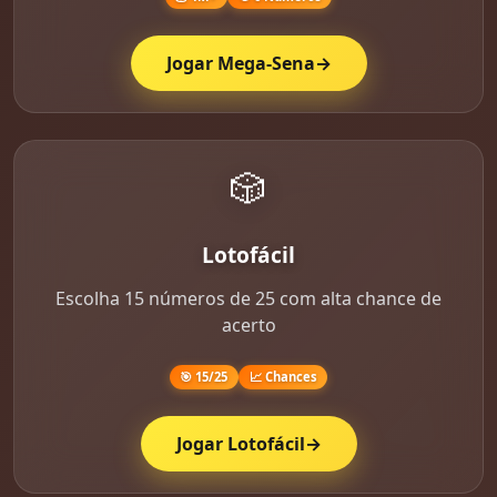
Jogar Mega-Sena
→
🎲
Lotofácil
Escolha 15 números de 25 com alta chance de
acerto
🎯 15/25
📈 Chances
Jogar Lotofácil
→